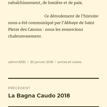
rafraîchissement, de lumière et de paix.
Ce déroulement de l’histoire
nous a été communiqué par l’Abbaye de Saint
Pierre des Canons : nous les remercions
chaleureusement.
Auteur
Publié
Catégories
admin3330
30 janvier 2018
sorties et visites
le
Navigation
PRÉCÉDENT
de
La Bagna Caudo 2018
Publication
précédente :
l’article