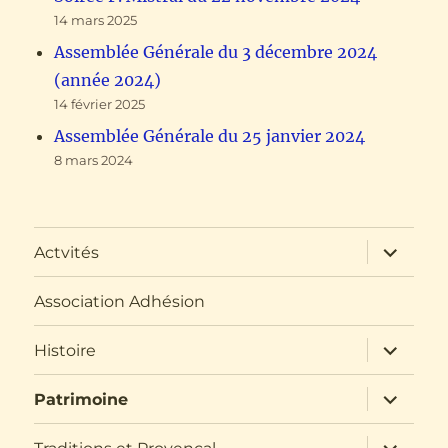
14 mars 2025
Assemblée Générale du 3 décembre 2024
(année 2024)
14 février 2025
Assemblée Générale du 25 janvier 2024
8 mars 2024
ouvrir
Actvités
le
sous-
menu
Association Adhésion
ouvrir
Histoire
le
sous-
menu
ouvrir
Patrimoine
le
sous-
menu
ouvrir