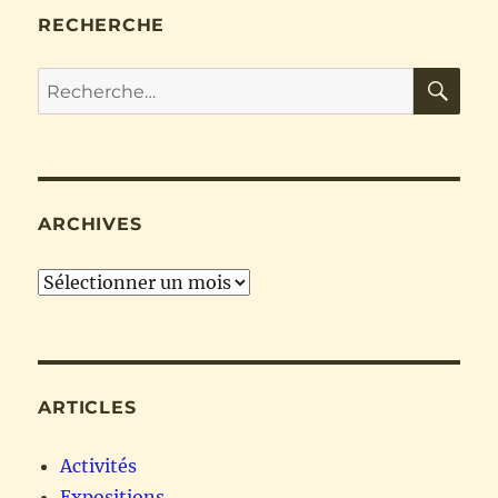
RECHERCHE
RE
Recherche
pour :
ARCHIVES
Archives
ARTICLES
Activités
Expositions