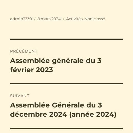
Auteur
Publié
Catégories
admin3330
8 mars 2024
Activités
,
Non classé
le
Navigation
PRÉCÉDENT
de
Assemblée générale du 3
Publication
précédente :
février 2023
l’article
SUIVANT
Assemblée Générale du 3
Publication
suivante :
décembre 2024 (année 2024)