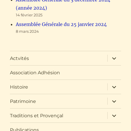
(année 2024)
14 février 2025
Assemblée Générale du 25 janvier 2024
8 mars 2024
ouvrir
Actvités
le
sous-
menu
Association Adhésion
ouvrir
Histoire
le
sous-
menu
ouvrir
Patrimoine
le
sous-
menu
ouvrir
Traditions et Provençal
le
sous-
menu
Publications