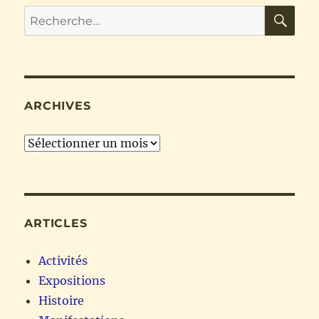
RE
Recherche
pour :
ARCHIVES
Archives
ARTICLES
Activités
Expositions
Histoire