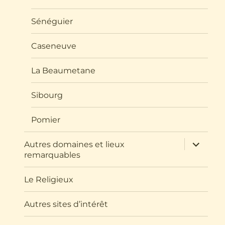
Sénéguier
Caseneuve
La Beaumetane
Sibourg
Pomier
ouvrir
Autres domaines et lieux
le
remarquables
sous-
menu
Le Religieux
Autres sites d’intérêt