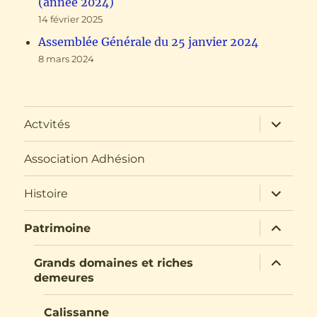
(année 2024)
14 février 2025
Assemblée Générale du 25 janvier 2024
8 mars 2024
ouvrir
Actvités
le
sous-
menu
Association Adhésion
ouvrir
Histoire
le
sous-
menu
ouvrir
Patrimoine
le
sous-
menu
ouvrir
Grands domaines et riches
le
demeures
sous-
menu
Calissanne