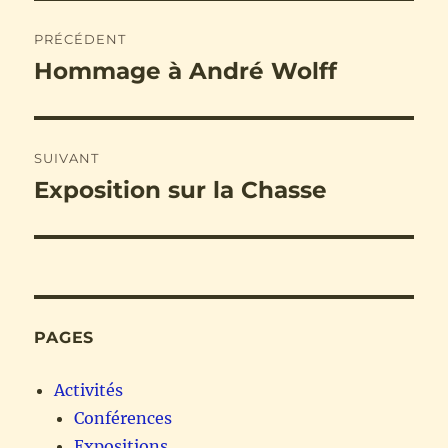
Navigation
PRÉCÉDENT
de
Hommage à André Wolff
Publication
précédente :
l’article
SUIVANT
Exposition sur la Chasse
Publication
suivante :
PAGES
Activités
Conférences
Expositions