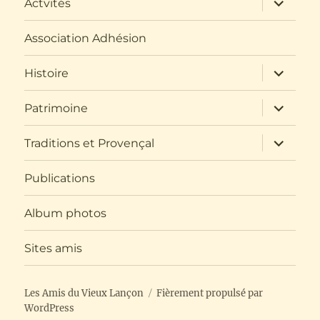
Actvités
le
sous-
menu
Association Adhésion
ouvrir
Histoire
le
sous-
menu
ouvrir
Patrimoine
le
sous-
menu
ouvrir
Traditions et Provençal
le
sous-
menu
Publications
Album photos
Sites amis
Les Amis du Vieux Lançon
Fièrement propulsé par
WordPress