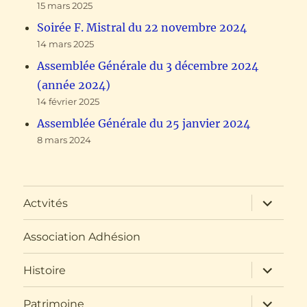
15 mars 2025
Soirée F. Mistral du 22 novembre 2024
14 mars 2025
Assemblée Générale du 3 décembre 2024
(année 2024)
14 février 2025
Assemblée Générale du 25 janvier 2024
8 mars 2024
ouvrir
Actvités
le
sous-
menu
Association Adhésion
ouvrir
Histoire
le
sous-
menu
ouvrir
Patrimoine