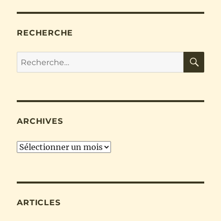
RECHERCHE
RE
Recherche
pour :
ARCHIVES
Archives
ARTICLES