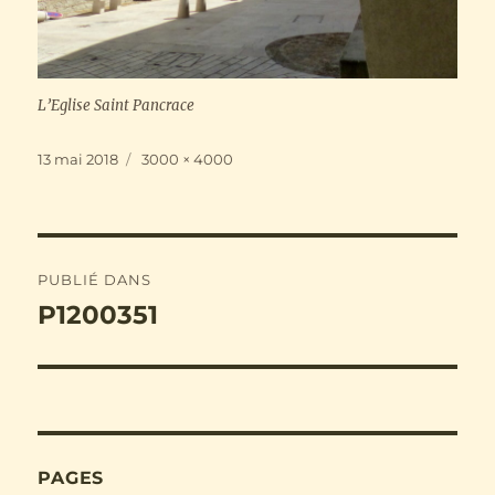
L’Eglise Saint Pancrace
Publié
Taille
13 mai 2018
3000 × 4000
le
réelle
Navigation
PUBLIÉ DANS
de
P1200351
l’article
PAGES