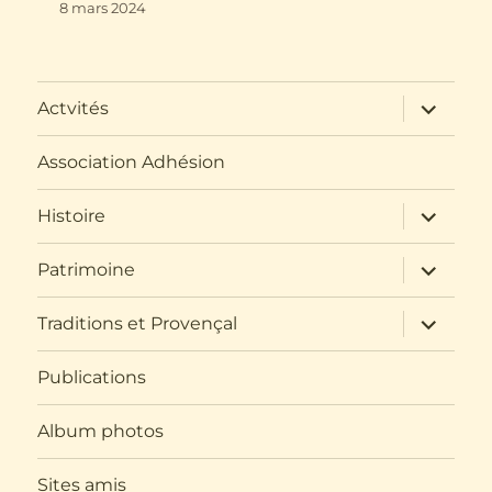
8 mars 2024
ouvrir
Actvités
le
sous-
menu
Association Adhésion
ouvrir
Histoire
le
sous-
menu
ouvrir
Patrimoine
le
sous-
menu
ouvrir
Traditions et Provençal
le
sous-
menu
Publications
Album photos
Sites amis