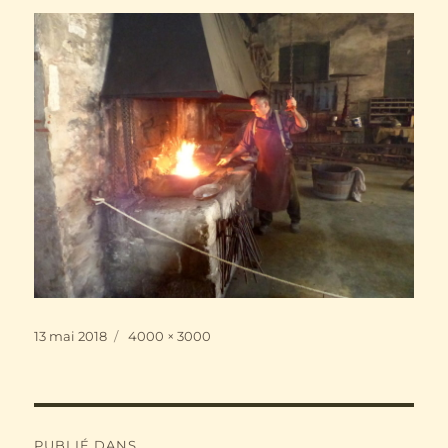
Publié
Taille
13 mai 2018
4000 × 3000
le
réelle
Navigation
PUBLIÉ DANS