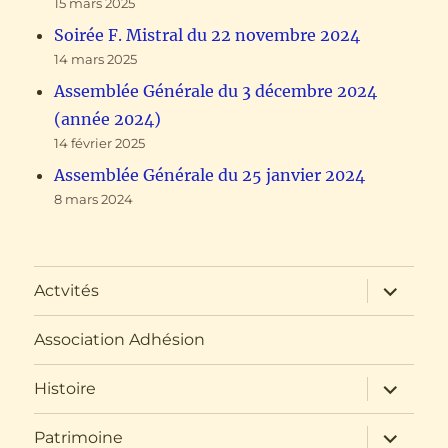
15 mars 2025
Soirée F. Mistral du 22 novembre 2024
14 mars 2025
Assemblée Générale du 3 décembre 2024
(année 2024)
14 février 2025
Assemblée Générale du 25 janvier 2024
8 mars 2024
ouvrir
Actvités
le
sous-
menu
Association Adhésion
ouvrir
Histoire
le
sous-
menu
ouvrir
Patrimoine