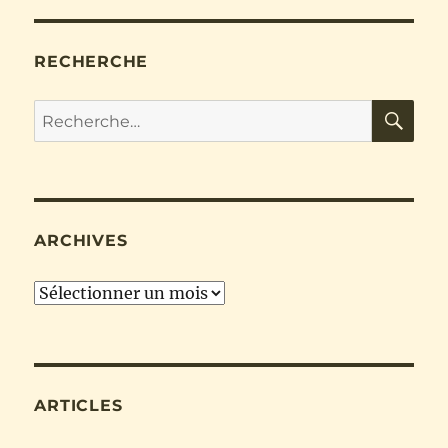
RECHERCHE
RE
Recherche
pour :
ARCHIVES
Archives
ARTICLES