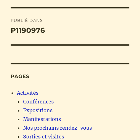
Navigation
PUBLIÉ DANS
de
P1190976
l’article
PAGES
Activités
Conférences
Expositions
Manifestations
Nos prochains rendez-vous
Sorties et visites