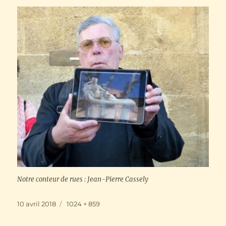
Notre conteur de rues : Jean-Pierre Cassely
Publié
Taille
10 avril 2018
1024 × 859
le
réelle