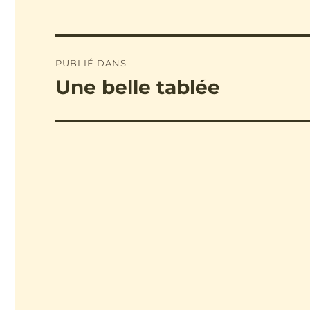
Navigation
PUBLIÉ DANS
de
Une belle tablée
l’article