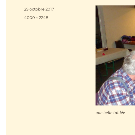
Publié
29 octobre 2017
le
Taille
4000 × 2248
réelle
une belle tablée