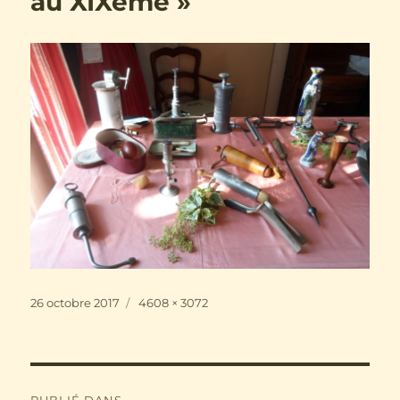
au XIXème »
Publié
Taille
26 octobre 2017
4608 × 3072
le
réelle
Navigation