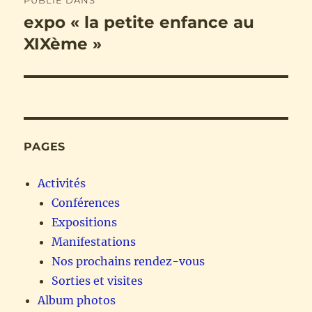
PUBLIÉ DANS
de
expo « la petite enfance au
XIXème »
l’article
PAGES
Activités
Conférences
Expositions
Manifestations
Nos prochains rendez-vous
Sorties et visites
Album photos