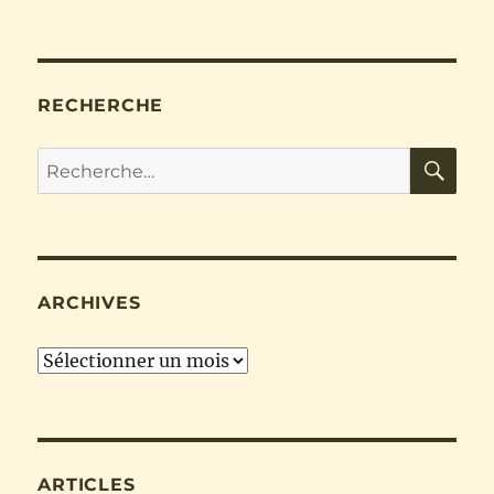
RECHERCHE
RE
Recherche
pour :
ARCHIVES
Archives
ARTICLES