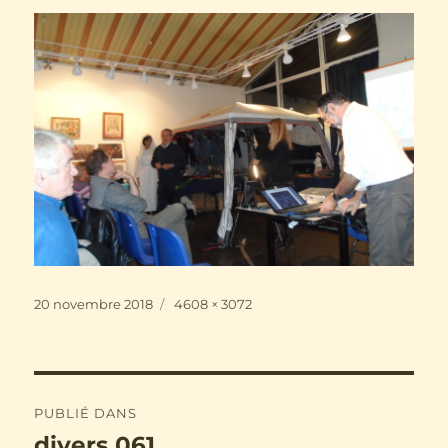
Publié
Taille
20 novembre 2018
4608 × 3072
le
réelle
Navigation
PUBLIÉ DANS
de
divers 061