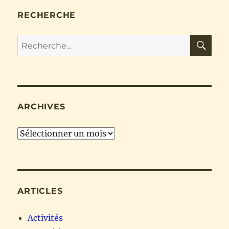
RECHERCHE
RE
Recherche
pour :
ARCHIVES
Archives
ARTICLES
Activités