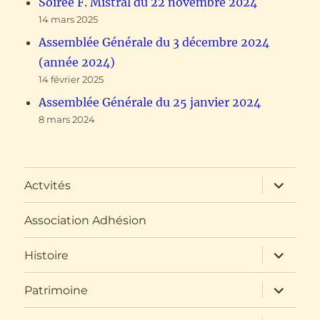
Soirée F. Mistral du 22 novembre 2024
14 mars 2025
Assemblée Générale du 3 décembre 2024
(année 2024)
14 février 2025
Assemblée Générale du 25 janvier 2024
8 mars 2024
ouvrir
Actvités
le
sous-
menu
Association Adhésion
ouvrir
Histoire
le
sous-
menu
ouvrir
Patrimoine
le
sous-